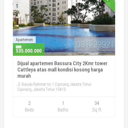
Apartemen
535.000.000
Dijual apartemen Bassura City 2Kmr tower
Cattleya atas mall kondisi kosong harga
murah
Jl. Basuki Rahmat no.1 Cipinang Jakarta Timur
Cipinang, Jakarta Timur 13410
2
1
34
Beds
Baths
Sq ft