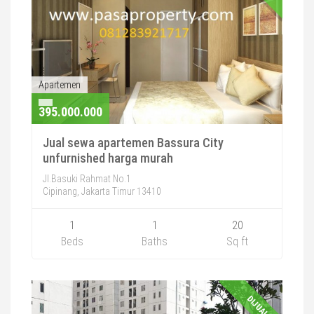
Apartemen
395.000.000
Jual sewa apartemen Bassura City
unfurnished harga murah
Jl.Basuki Rahmat No.1
Cipinang, Jakarta Timur 13410
1
1
20
Beds
Baths
Sq ft
DIJUAL