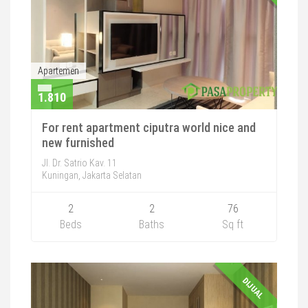
Apartemen
1.810
For rent apartment ciputra world nice and
new furnished
Jl. Dr. Satrio Kav. 11
Kuningan, Jakarta Selatan
2
2
76
Beds
Baths
Sq ft
DIJUAL