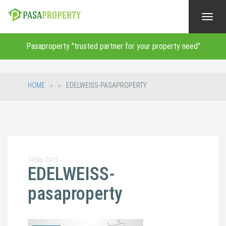
Toggl
navig
Pasaproperty "trusted partner for your property need"
HOME
EDELWEISS-PASAPROPERTY
14-Sep-2015
EDELWEISS-
pasaproperty