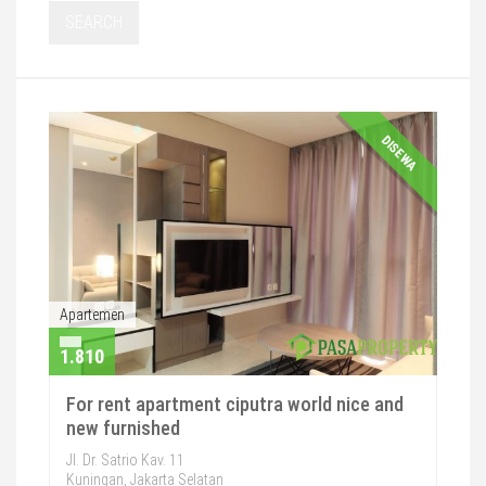
SEARCH
DISEWA
Apartemen
1.810
For rent apartment ciputra world nice and
new furnished
Jl. Dr. Satrio Kav. 11
Kuningan, Jakarta Selatan