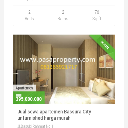
2
2
76
Beds
Baths
Sq ft
DIJUAL
Apartemen
395.000.000
Jual sewa apartemen Bassura City
unfurnished harga murah
Jl.Basuki Rahmat No.1