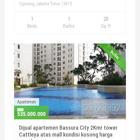
Cipinang, Jakarta Timur 13410
1
1
20
Beds
Baths
Sq ft
DIJUAL
Apartemen
535.000.000
Dijual apartemen Bassura City 2Kmr tower
Cattleya atas mall kondisi kosong harga