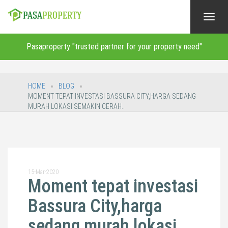
Toggl
navig
Pasaproperty "trusted partner for your property need"
HOME
BLOG
MOMENT TEPAT INVESTASI BASSURA CITY,HARGA SEDANG
MURAH LOKASI SEMAKIN CERAH..
15-Mar-2020
Moment tepat investasi
Bassura City,harga
sedang murah lokasi