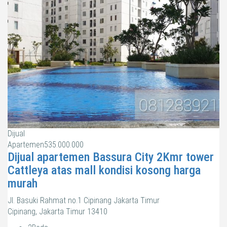
Dijual
Apartemen
535.000.000
Dijual apartemen Bassura City 2Kmr tower
Cattleya atas mall kondisi kosong harga
murah
Jl. Basuki Rahmat no.1 Cipinang Jakarta Timur
Cipinang, Jakarta Timur 13410