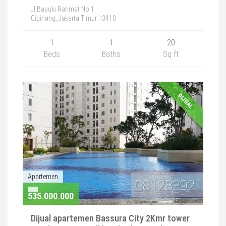
Jl.Basuki Rahmat No.1
Cipinang, Jakarta Timur 13410
1
1
20
Beds
Baths
Sq ft
DIJUAL
Apartemen
535.000.000
Dijual apartemen Bassura City 2Kmr tower