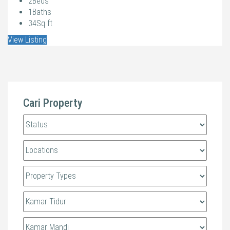
2
Beds
1
Baths
34
Sq ft
View Listing
Cari Property