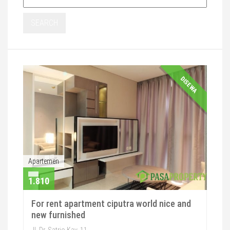
SEARCH
DISEWA
Apartemen
1.810
For rent apartment ciputra world nice and
new furnished
Jl. Dr. Satrio Kav. 11