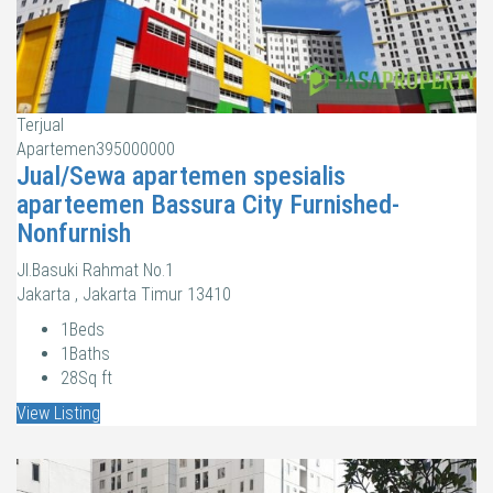
Terjual
Apartemen
395000000
Jual/Sewa apartemen spesialis
aparteemen Bassura City Furnished-
Nonfurnish
Jl.Basuki Rahmat No.1
Jakarta , Jakarta Timur 13410
1
Beds
1
Baths
28
Sq ft
View Listing