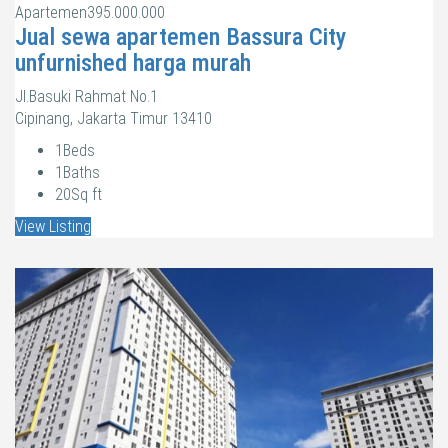
Apartemen
395.000.000
Jual sewa apartemen Bassura City
unfurnished harga murah
Jl.Basuki Rahmat No.1
Cipinang, Jakarta Timur 13410
1
Beds
1
Baths
20
Sq ft
View Listing