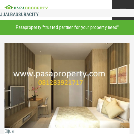
Toggl
JUALBASSURACITY
navig
Pasaproperty "trusted partner for your property need"
Dijual