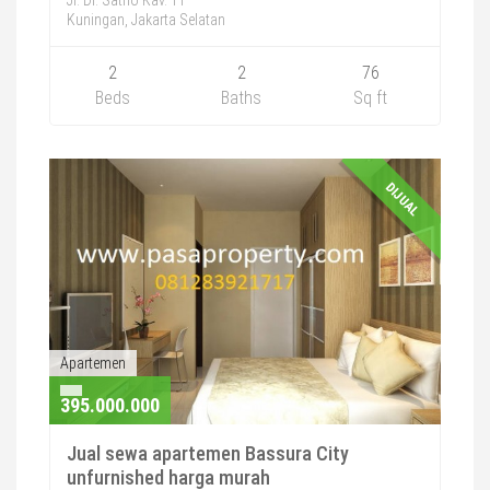
Kuningan, Jakarta Selatan
2
2
76
Beds
Baths
Sq ft
DIJUAL
Apartemen
395.000.000
Jual sewa apartemen Bassura City
unfurnished harga murah