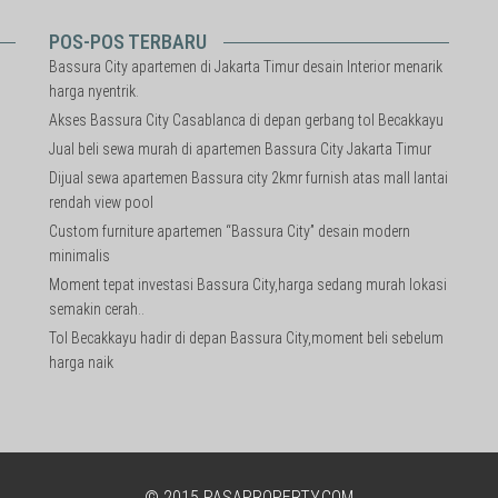
POS-POS TERBARU
Bassura City apartemen di Jakarta Timur desain Interior menarik
harga nyentrik.
Akses Bassura City Casablanca di depan gerbang tol Becakkayu
Jual beli sewa murah di apartemen Bassura City Jakarta Timur
Dijual sewa apartemen Bassura city 2kmr furnish atas mall lantai
rendah view pool
Custom furniture apartemen “Bassura City” desain modern
minimalis
Moment tepat investasi Bassura City,harga sedang murah lokasi
semakin cerah..
Tol Becakkayu hadir di depan Bassura City,moment beli sebelum
harga naik
© 2015
PASAPROPERTY.COM