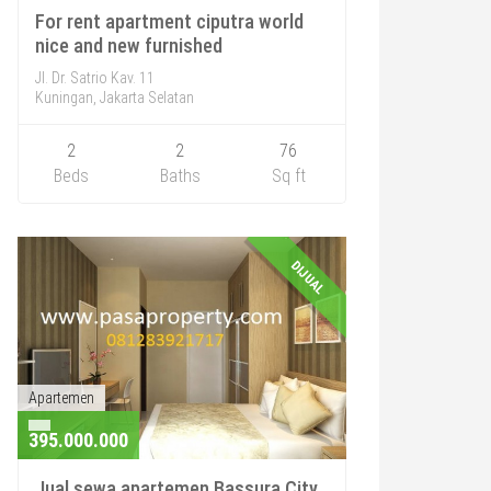
For rent apartment ciputra world
nice and new furnished
Jl. Dr. Satrio Kav. 11
Kuningan, Jakarta Selatan
2
2
76
Beds
Baths
Sq ft
DIJUAL
Apartemen
395.000.000
Jual sewa apartemen Bassura City