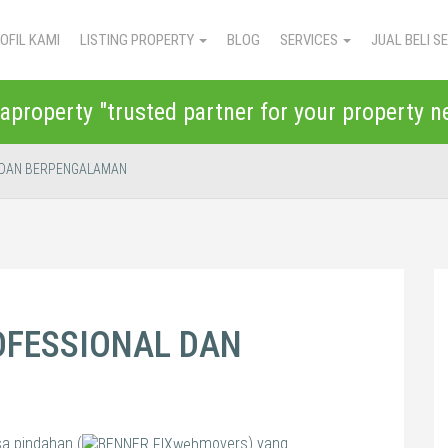
OFIL KAMI
LISTING PROPERTY
BLOG
SERVICES
JUAL BELI 
aproperty "trusted partner for your property n
 DAN BERPENGALAMAN
OFESSIONAL DAN
a pindahan (
movers) yang