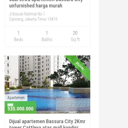
unfurnished harga murah
Jl.Basuki Rahmat No.1
Cipinang, Jakarta Timur 13410
1
1
20
Beds
Baths
Sq ft
DIJUAL
Apartemen
535.000.000
Dijual apartemen Bassura City 2Kmr
tower Cattleya atas mall kondisi