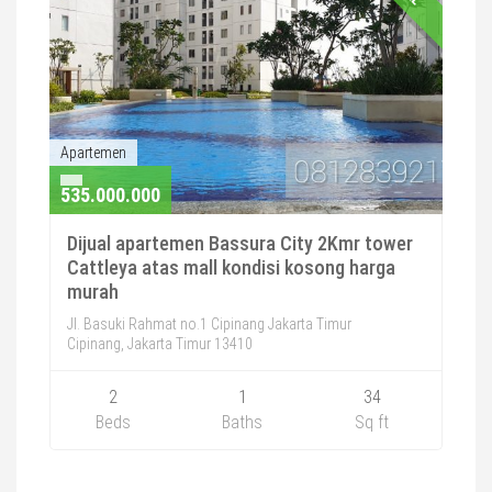
Apartemen
535.000.000
Dijual apartemen Bassura City 2Kmr tower
Cattleya atas mall kondisi kosong harga
murah
Jl. Basuki Rahmat no.1 Cipinang Jakarta Timur
Cipinang, Jakarta Timur 13410
2
1
34
Beds
Baths
Sq ft