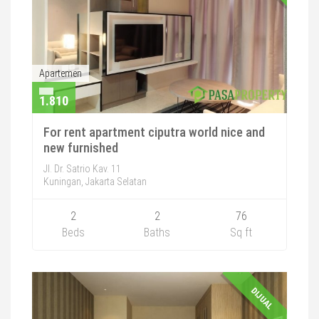
Apartemen
1.810
For rent apartment ciputra world nice and
new furnished
Jl. Dr. Satrio Kav. 11
Kuningan, Jakarta Selatan
2
2
76
Beds
Baths
Sq ft
DIJUAL