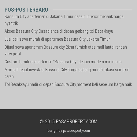
POS-POS TERBARU
Bassura City apartemen di Jakarta Timur desain Interior menarik harga
nyentrik.
Akses Bassura City Casablanca di depan gerbang tol Becakkayu
Jual beli sewa murah di apartemen Bassura City Jakarta Timur
Dijual sewa apartemen Bassura city 2kmr furnish atas mall lantai rendah
view pool
Custom furniture apartemen “Bassura City” desain modern minimalis
Moment tepat investasi Bassura City,harga sedang murah lokasi semakin
cerah..
Tol Becakkayu hadir di depan Bassura City,moment beli sebelum harga naik
© 2015
PASAPROPERTY.COM
Design by
pasaproperty.com