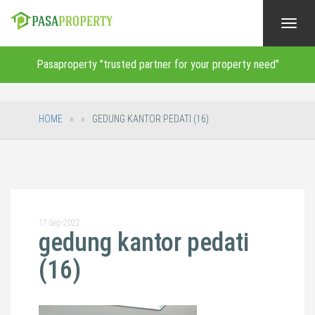
Toggl
navig
Pasaproperty "trusted partner for your property need"
HOME
GEDUNG KANTOR PEDATI (16)
17-Sep-2022
gedung kantor pedati
(16)