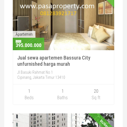
Apartemen
395.000.000
Jual sewa apartemen Bassura City
unfurnished harga murah
Jl.Basuki Rahmat No.1
Cipinang, Jakarta Timur 13410
1
1
20
Beds
Baths
Sq ft
DIJUAL