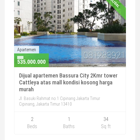
DIJUAL
Apartemen
535.000.000
Dijual apartemen Bassura City 2Kmr tower
Cattleya atas mall kondisi kosong harga
murah
Jl. Basuki Rahmat no.1 Cipinang Jakarta Timur
Cipinang, Jakarta Timur 13410
2
1
34
Beds
Baths
Sq ft