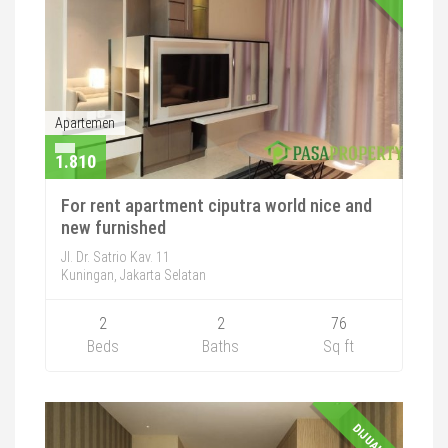
Apartemen
1.810
For rent apartment ciputra world nice and
new furnished
Jl. Dr. Satrio Kav. 11
Kuningan, Jakarta Selatan
2
2
76
Beds
Baths
Sq ft
DIJUAL