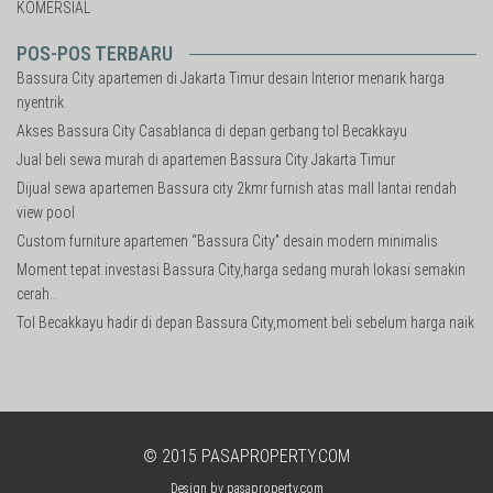
KOMERSIAL
POS-POS TERBARU
Bassura City apartemen di Jakarta Timur desain Interior menarik harga
nyentrik.
Akses Bassura City Casablanca di depan gerbang tol Becakkayu
Jual beli sewa murah di apartemen Bassura City Jakarta Timur
Dijual sewa apartemen Bassura city 2kmr furnish atas mall lantai rendah
view pool
Custom furniture apartemen “Bassura City” desain modern minimalis
Moment tepat investasi Bassura City,harga sedang murah lokasi semakin
cerah..
Tol Becakkayu hadir di depan Bassura City,moment beli sebelum harga naik
© 2015
PASAPROPERTY.COM
Design by
pasaproperty.com