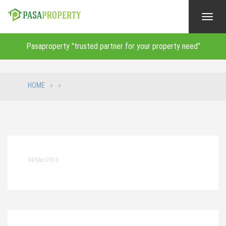
Toggl
navig
Pasaproperty "trusted partner for your property need"
HOME
04-Mar-2015