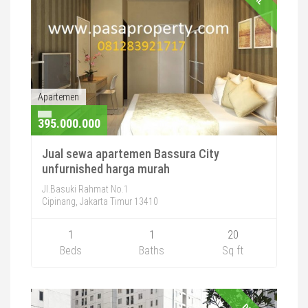
Apartemen
395.000.000
Jual sewa apartemen Bassura City
unfurnished harga murah
Jl.Basuki Rahmat No.1
Cipinang, Jakarta Timur 13410
1
1
20
Beds
Baths
Sq ft