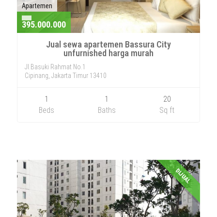
Apartemen
395.000.000
Jual sewa apartemen Bassura City
unfurnished harga murah
Jl.Basuki Rahmat No.1
Cipinang, Jakarta Timur 13410
1
1
20
Beds
Baths
Sq ft
DIJUAL