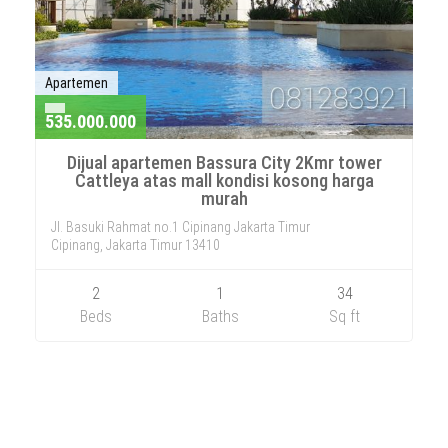
Apartemen
535.000.000
Dijual apartemen Bassura City 2Kmr tower
Cattleya atas mall kondisi kosong harga
murah
Jl. Basuki Rahmat no.1 Cipinang Jakarta Timur
Cipinang, Jakarta Timur 13410
2
1
34
Beds
Baths
Sq ft